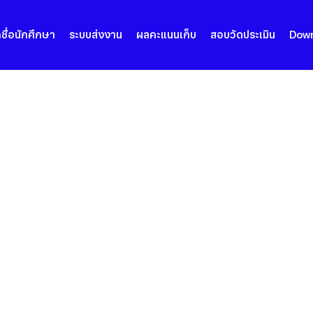
ชื่อนักศึกษา
ระบบส่งงาน
ผลคะแนนเก็บ
สอบวัดประเมิน
Dow