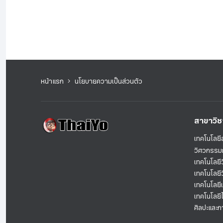
หน้าแรก
นโยบายความเป็นส่วนตัว
สาขาวิช
เทคโนโลย
วิศวกรรม
เทคโนโลย
เทคโนโลยี
เทคโนโลย
เทคโนโลยี
ศิลปะและ